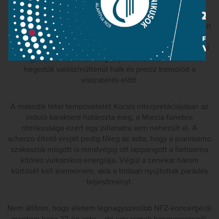
tűnt hajszoltnak, sőt azt sem jelentette, hogy az egész
tételnek hajszálra ugyanabban a tempóban kellene
leperegnie. A melléktéma például mindannyiszor kikövetelt
magának egy apró lassítást, mint ahogyan a gyakori
sforzatók is szükségképpen fékezték a rohanást. Örömmel
hallgattam a markáns hangsúlyokat és hitetlenkedve a
hegedűk valószínűtlenül halk és precíz tremolóit a
visszatérés előtt.
A második tétel tempóvételét Kocsis interpretációjában az
induló karaktere határozta meg, a Marcia funebre
ritmikussága ezért egy pillanatra sem nehezült el. A
scherzo éltető erejét pedig főleg az adta, hogy a pianissimo
szakaszok mögött is mindvégig ott lappangott a fortissimo
kitörés vulkanikus energiája. Végül a zenekar három
kürtösét kell kiemelnem, akik a trióban nyújtottak parádés
teljesítményt.
Nem állítom, hogy életem legnagyszerűbb NFZ-koncertjéről