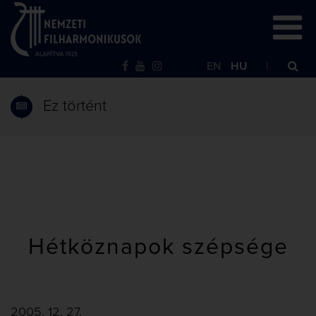
EN
HU
Ez történt
Hétköznapok szépsége
2005. 12. 27.