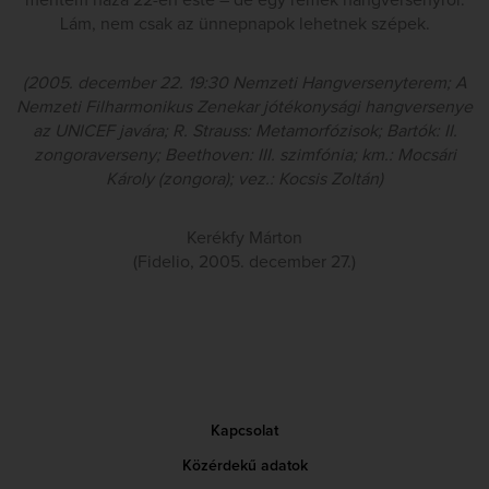
mentem haza 22-én este – de egy remek hangversenyről.
Lám, nem csak az ünnepnapok lehetnek szépek.
(2005. december 22. 19:30 Nemzeti Hangversenyterem; A
Nemzeti Filharmonikus Zenekar jótékonysági hangversenye
az UNICEF javára; R. Strauss: Metamorfózisok; Bartók: II.
zongoraverseny; Beethoven: III. szimfónia; km.: Mocsári
Károly (zongora); vez.: Kocsis Zoltán)
Kerékfy Márton
(Fidelio, 2005. december 27.)
Kapcsolat
Közérdekű adatok