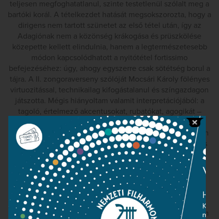
teljesen megfoghatatlanul, szinte testetlenül szólalt meg a
bartóki korál. A tételkezdet hatását megsokszorozta, hogy a
dirigens nem tartott szünetet az első tétel után, így az
Adagiónak nem a közönség krákogása és prüszkölése
közepette kellett elindulnia, hanem a legtermészetesebb
módon kapcsolódhatott a nyitótétel fortissimo
befejezéséhez: úgy, ahogy egyszerre csak sötétség borul a
tájra. A II. zongoraverseny szólóját Mocsári Károly fölényes
virtuozitással, technikailag kifogástalanul és színgazdagon
játszotta. Mégis hiányoltam valamit interpretációjából: a
tagoló, értelmező akcentusokat, rubatókat, agogikát –
vagyis mindazokat az eszközöket, amelyek az előadó
„személyes érintettségéről” árulkodnak; arról, hogy éppen
ezzel a művel, éppen erről a műről valami nagyon sajátos
és személyes közlendője van.
Ez a „személyes közlendő” a Kocsis Zoltán pálcája alatt
megszólaló Eroica nyitótételében jelent meg talán a
legkézzelfoghatóbban. Kocsis ezúttal is a szokottnál
élénkebb iramot diktált, amely azonban a legkevésbé sem