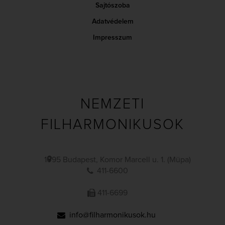
Sajtószoba
Adatvédelem
Impresszum
NEMZETI
FILHARMONIKUSOK
1095 Budapest, Komor Marcell u. 1. (Müpa)
411-6600
411-6699
info@filharmonikusok.hu