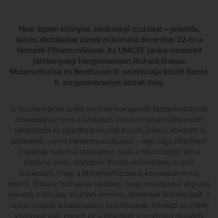
Nem éppen könnyed, karácsonyi muzsikát – jelentős,
súlyos alkotásokat tűztek műsorukra december 22-én a
Nemzeti Filharmonikusok. Az UNICEF javára rendezett
jótékonysági hangversenyen Richard Strauss
Metamorfózisai és Beethoven III. szimfóniája között Bartók
II. zongoraversenye szólalt meg.
A huszonhárom szóló vonósra komponált Metamorfózisok
előadásához nem a szokásos vonószenekari ülésrendet
választotta az együttest vezető Kocsis Zoltán; ehelyett a
játékosok – mint kamaramuzsikusok – egy nagy félkörben
foglaltak helyet a színpadon, csak a három bőgő állt a
félkörön kívül, középen. Kocsis vezénylése is arról
árulkodott, hogy a Metamorfózisokat kamarazenének
tekinti. Először furcsának találtam, hogy mozdulatai alig-alig
követik a straussi muzsika érzelmi, dinamikai hullámzását, s
szinte csupán a taktírozásra szorítkoznak. Később azonban
világossá vált: éppen ez a látszólag szenvtelen dirigálás