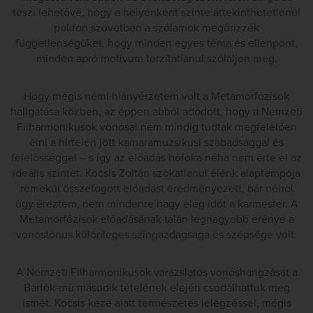
teszi lehetővé, hogy a helyenként szinte áttekinthetetlenül
polifon szövetben a szólamok megőrizzék
függetlenségüket, hogy minden egyes téma és ellenpont,
minden apró motívum torzítatlanul szólaljon meg.
Hogy mégis némi hiányérzetem volt a Metamorfózisok
hallgatása közben, az éppen abból adódott, hogy a Nemzeti
Filharmonikusok vonósai nem mindig tudtak megfelelően
élni a hirtelen jött kamaramuzsikusi szabadsággal és
felelősséggel – s így az előadás hőfoka néha nem érte el az
ideális szintet. Kocsis Zoltán szokatlanul élénk alaptempója
remekül összefogott előadást eredményezett, bár néhol
úgy éreztem, nem mindenre hagy elég időt a karmester. A
Metamorfózisok előadásának talán legnagyobb erénye a
vonóstónus különleges színgazdagsága és szépsége volt.
A Nemzeti Filharmonikusok varázslatos vonóshangzását a
Bartók-mű második tételének elején csodálhattuk meg
ismét. Kocsis keze alatt természetes lélegzéssel, mégis