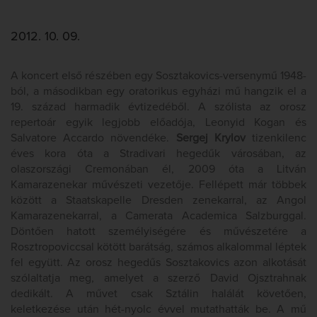
2012. 10. 09.
A koncert első részében egy Sosztakovics-versenymű 1948-
ból, a másodikban egy oratorikus egyházi mű hangzik el a
19. század harmadik évtizedéből. A szólista az orosz
repertoár egyik legjobb előadója, Leonyid Kogan és
Salvatore Accardo növendéke.
Sergej Krylov
tizenkilenc
éves kora óta a Stradivari hegedűk városában, az
olaszországi Cremonában él, 2009 óta a Litván
Kamarazenekar művészeti vezetője. Fellépett már többek
között a Staatskapelle Dresden zenekarral, az Angol
Kamarazenekarral, a Camerata Academica Salzburggal.
Döntően hatott személyiségére és művészetére a
Rosztropoviccsal kötött barátság, számos alkalommal léptek
fel együtt. Az orosz hegedűs Sosztakovics azon alkotását
szólaltatja meg, amelyet a szerző David Ojsztrahnak
dedikált. A művet csak Sztálin halálát követően,
keletkezése után hét-nyolc évvel mutathatták be. A mű