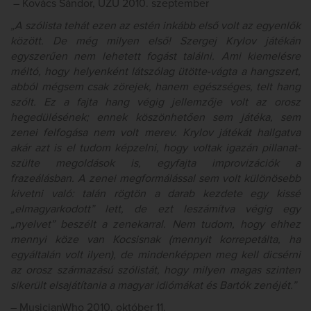
– Kovács Sándor, UZU 2010. szeptember
„A szólista tehát ezen az estén inkább első volt az egyenlők
között. De még milyen első! Szergej Krylov játékán
egyszerűen nem lehetett fogást találni. Ami kiemelésre
méltó, hogy helyenként látszólag ütötte-vágta a hangszert,
abból mégsem csak zörejek, hanem egészséges, telt hang
szólt. Ez a fajta hang végig jellemzője volt az orosz
hegedülésének; ennek köszönhetően sem játéka, sem
zenei felfogása nem volt merev. Krylov játékát hallgatva
akár azt is el tudom képzelni, hogy voltak igazán pillanat-
szülte megoldások is, egyfajta improvizációk a
frazeálásban. A zenei megformálással sem volt különösebb
kivetni való: talán rögtön a darab kezdete egy kissé
„elmagyarkodott” lett, de ezt leszámítva végig egy
„nyelvet” beszélt a zenekarral. Nem tudom, hogy ehhez
mennyi köze van Kocsisnak (mennyit korrepetálta, ha
egyáltalán volt ilyen), de mindenképpen meg kell dicsérni
az orosz származású szólistát, hogy milyen magas szinten
sikerült elsajátítania a magyar idiómákat és Bartók zenéjét.”
– MusicianWho 2010. október 11.