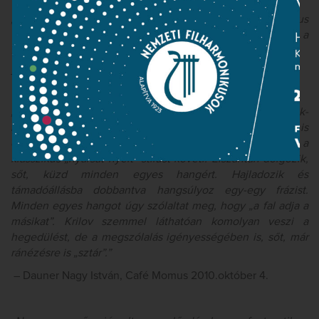
„Szergej Krylov kivételes technikájú hegedűs, fantasztikus
vonótechnikával, kristálytiszta játékkal. Ezen az estén a
tökéletes szépséget mutatta meg a hallgatónak.”
– Lehotka Ildikó, Papiruszportál 2010. október 5.
„Krylov életében először játssza nyilvánosan a Bartók-
hegedűversenyt, mégis, technikailag és koncepciójában is
érettnek tűnik. Nagyon jó hegedűs, ráadásul nem a
klasszikus „nyársat nyelt” stílust követi. Elszántan dolgozik,
sőt, küzd minden egyes hangért. Hajladozik és
támadóállásba dobbantva hangsúlyoz egy-egy frázist.
Minden egyes hangot úgy szólaltat meg, hogy „a fal adja a
másikat”. Krilov szemmel láthatóan komolyan veszi a
hegedülést, de a megszólalás igényességében is, sőt, már
ránézésre is „sztár”.
”
– Dauner Nagy István, Café Momus 2010.október 4.