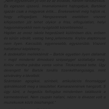
„Nem egyszerűen jó volt ez az előadás, hanem fantasztikus.
És egészen újszerű. Imamalomként hajtogatjuk, Bartókot
igazán csak a magyarok értik…. Énekeseknél még hajlok rá,
hogy elfogadjam. Hangszeresek esetében viszont
kifejezetten jót tehet olykor a friss, elfogulatlan, helyi
hagyományoktól nem nyűgözött közelítésmód. …
Hajdan az orosz iskola hegedűseit különösen dús, erősen
és sűrűn vibrált, vastag hang jellemezte. Krylov alaptónusa
nem ilyen. Karcsúbb, egyenesebb, egyszerűbb. Viszont
hallatlanul képlékeny. …
A dodekafón melléktémát – Bartók egyetlen ilyen dallamát
– majd mindenki álmodozó szépséggel szólaltatja meg.
Krilov mintha párába vonta volna. Titokzatossá tette. Úgy
derengett fel Bartók tonális tizenkéthangúsága, mint
szivárvány a távolból.
Számtalan agogikai, színbeli, artikulációs finomsággal
ajándékozott meg a lassútétel. Kamarazenének hangzott. S
úgy tűnt, a hegedűs felfogása mindenben találkozik a
karmesterével. Nem csupán hallani, nézni is élvezet volt a
muzsikusok közti összhangot.”