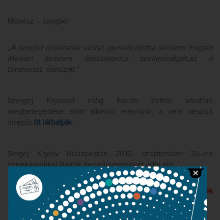
Művész – szögből:
„A szovjet művészek utolsó generációjába sorolom magam
Mélyen átrézem Sosztakovics szellemiségét,az ő
történetét, életútját.”
Szergej Krylovot még Kocsis Zoltán váratlan
megbetegedése előtt sikerült elérnünk, a vele készült
interjút
itt láthatják
.
Sergej Krylov Budapesten 2010. szeptember 25.-én
zenekarunkkal Bartók hegedűversenyét adta elő.
Részletek Szergej Krylov 2010-es vendégszereplésének
kritikáiból: