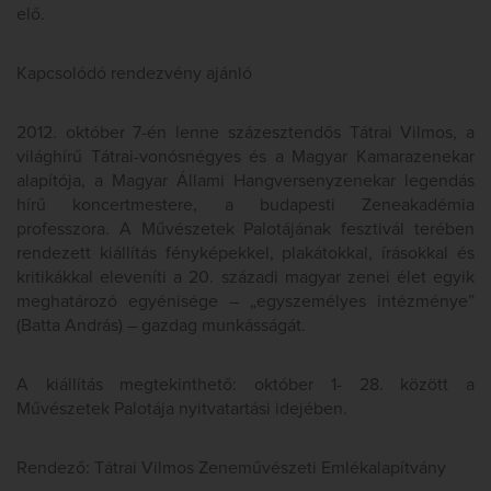
elő.
Kapcsolódó rendezvény ajánló
2012. október 7-én lenne százesztendős Tátrai Vilmos, a
világhírű Tátrai-vonósnégyes és a Magyar Kamarazenekar
alapítója, a Magyar Állami Hangversenyzenekar legendás
hírű koncertmestere, a budapesti Zeneakadémia
professzora. A Művészetek Palotájának fesztivál terében
rendezett kiállítás fényképekkel, plakátokkal, írásokkal és
kritikákkal eleveníti a 20. századi magyar zenei élet egyik
meghatározó egyénisége – „egyszemélyes intézménye”
(Batta András) – gazdag munkásságát.
A kiállítás megtekinthető: október 1- 28. között a
Művészetek Palotája nyitvatartási idejében.
Rendező: Tátrai Vilmos Zeneművészeti Emlékalapítvány