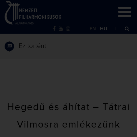
EN
HU
Ez történt
Hegedű és áhítat – Tátrai
Vilmosra emlékezünk