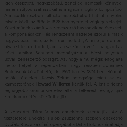
igen összetett, nagyszabású, zeneileg nemcsak könnyed,
hanem súlyos szakaszokat is magában foglaló kompozíció.
A második részben hallható mise Schubert hat latin nyelvű
miséje közül az ötödik: 1826-ban nyerte el végleges alakját.
Kései műnek számít – a zeneszerző huszonkilenc éves volt
a komponálásakor –,és rendszerint háttérbe szorul a másik
nagyszabású mise, az Esz-dúr mellett. „A mise jó, de nem
olyan stílusban íródott, amit a császár kedvel” – hangzott az
ítélet, amikor Schubert megpályázta a bécsi helyettes
udvari zeneszerző posztját. Az, hogy a mű mégis elfoglalta
méltó helyét a repertoárban, nagy részben Johannes
Brahmsnak köszönhető, aki 1863-ban és 1874-ben előadott
belőle tételeket. Kocsis Zoltán betegsége miatt az est
karmesterének
Howard Williams
t kértük fel. A brit dirigens
legnagyobb örömünkre elvállalta a felkérést, és így újra
zenekarunk élén köszönthetjük.
A koncertet Tátra Vilmos emlékének szenteljük. Az ő
tiszteletére unokája, Fülöp Zsuzsanna szoprán énekesnő
Dvořak: Ruszalka című operájából a Dal a Holdhoz áriát adja