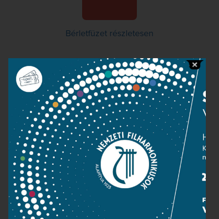
Bérletfüzet részletesen
Kapcsolat
Közérdekű adatok
Sajtószoba
Adatvédelem
Impresszum
NEMZETI