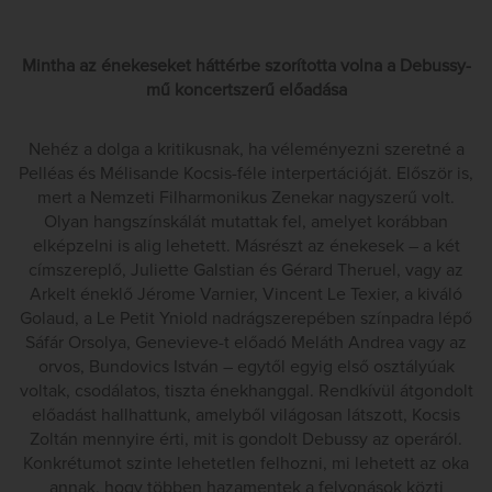
Mintha az énekeseket háttérbe szorította volna a Debussy-
mű koncertszerű előadása
Nehéz a dolga a kritikusnak, ha véleményezni szeretné a
Pelléas és Mélisande Kocsis-féle interpertációját. Először is,
mert a Nemzeti Filharmonikus Zenekar nagyszerű volt.
Olyan hangszínskálát mutattak fel, amelyet korábban
elképzelni is alig lehetett. Másrészt az énekesek – a két
címszereplő, Juliette Galstian és Gérard Theruel, vagy az
Arkelt éneklő Jérome Varnier, Vincent Le Texier, a kiváló
Golaud, a Le Petit Yniold nadrágszerepében színpadra lépő
Sáfár Orsolya, Genevieve-t előadó Meláth Andrea vagy az
orvos, Bundovics István – egytől egyig első osztályúak
voltak, csodálatos, tiszta énekhanggal. Rendkívül átgondolt
előadást hallhattunk, amelyből világosan látszott, Kocsis
Zoltán mennyire érti, mit is gondolt Debussy az operáról.
Konkrétumot szinte lehetetlen felhozni, mi lehetett az oka
annak, hogy többen hazamentek a felvonások közti