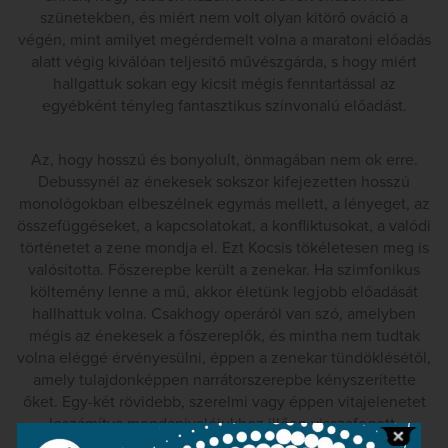
szünetekben, és miért nem volt olyan kitörő ováció a
végén, mint amilyet megérdemelt volna a maratoni előadás
alatt végig kiválóan teljesítő művészgárda, s hogy miért
hallgattuk sokan egy kicsit mégis fenntartással az
egyébként tényleg fantasztikus színvonalú előadást.
Az, hogy hosszú és bonyolult, önmagában nem ok erre.
Debussynél az énekesek sokszor kifejezetten hosszú
monológokban elbeszélnek egymás mellett, a lényeget, az
összefüggéseket, a kapcsolatokat, a konfliktusokat, a valódi
történetet a zene mondja el. Ezt Kocsis tökéletesen meg is
valósította. Főszerepbe került a zenekar. Ha szimfonikus
költemény lenne a mű, akkor életünk legjobb előadását
hallhattuk volna. Csakhogy operáról van szó, amelyben
mégis az énekesek a főszereplők, és mintha nem tudtak
volna eléggé érvényesülni, éppen a zenekar tündöklésétől,
amely tulajdonképpen narrátorszerepbe kényszerítette
őket. Egy-két rövidebb, szerelmi vagy éppen vitajelenetet
leszámítva mondanivalójukhoz illően visszafogott,
tárgyilagos hangon énekeltek, meglehetősen szűk