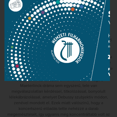
dinamikai keretek között. Így pedig 170 percnyi,
meglehetősen tömény zenét elég nehéz folyamatos
figyelemmel végigülni. Főleg azért, mert a Debussy-féle
„formátlanság”, a hagyományos áriák, recitativók hiánya
sem segíti a közönséget. A Pelléas és Mélisande-ról nem
úgy megyünk haza, hogy útközben magunkban
fütyörésszük a dallamokat. Itt lényegében végig recitativót
hallunk, a dallamok a zenekar privilégiumai maradnak,
viszont a hallgató ösztönösen mégis az énekeseket és a
szöveget próbálja követni. Nagyon kell érteni a zenedráma
belső szabályait ahhoz, hogy ne fáradjon el a figyelem. Ez
pedig többek között azért ritka, mert a Pelléas és Mélisande
nem népszerű repertoárdarab, így csak az ismeri, aki
kifejezetten utánanézett ennek a műnek. Maga a
Maeterlinck-dráma sem egyszerű, tele van
megválaszolatlan kérdéssel, titkolózással, bonyolult
lélekábrázolással, amelyet Debussy szubjektív módon,
zenével mondott el. Ezek miatt valószínű, hogy a
koncertszerű előadás tette nehézzé a darab
megemésztését, így ugyanis még koncentráltabb volt az