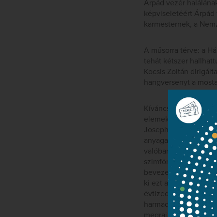
Árpád vezér halálána
képviseletéért Árpád 
karmesternek, a Nemz
A műsorra térve: a H
tehát kétszer hallha
Kocsis Zoltán dirigál
hangversenyt a mosta
Kíváncsian vártam, me
elemek tűntek fel az 
Josephstadter Theater
anyaga miatt tartja 
valóban méltó tisztelg
szimfónia ősbemutatój
bevezetésként szolgál
ki ezt a nevet: hatal
évtizedeinek zenéje f
harmadik áhítatán át 
megrajzolása bízvást 