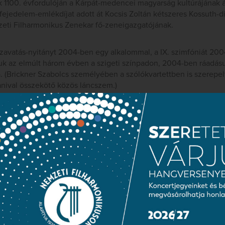
k 1100. évfordulóján a Kárpát-medencei magyarság kultúrájának 
fejedelem-emlékdíjat adott át Kocsis Zoltán kétszeres Kossuth-
eti Filharmonikus Zenekar fő-zeneigazgatójának.
ázavatás-nyitányt 2004-ben egy alkalommal, a IX. szimfóniát 20
ttuk az elmúlt három évben a szigeti színpadon, 2004-ben ráadá
ta. (Brickner Szabolcs személyében a szólókvartettben is szerepel
nival összekötő közös láncszem.)
nnyit változott a karmester koncepciója a három évvel ezelőttih
idővel nyilván változó előadásban. A Házavatás-nyitány, mely 18
 újbóli megnyitására készült, a szakirodalom elsősorban Handel 
számon – az ünnepélyes hangvételű bevezetés után felhangzó bril
és a nagy előd előtt. Valódi szerkesztői bravúr volt a IX. szimfón
án, 1824. május 7-én is ez a nyitány vezette fel a műsort, most i
t a szimfóniák szimfóniájához. Az 1824-ben elkészült IX. szimfó
mas méreteivel és rendkívüli koncepciójával szirtként magasodik a
ölé. Az első tétel küzdelmes születés-zenéjétől a második tánco
a mindezeket az intonációkat összefoglaló Örömódáig feszülő dr
az egyik legnagyobb feladat, amivel karmester, zenekar és kóru