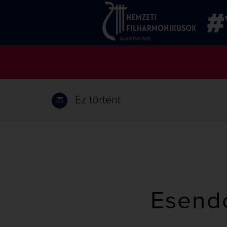
Ez történt
Esend