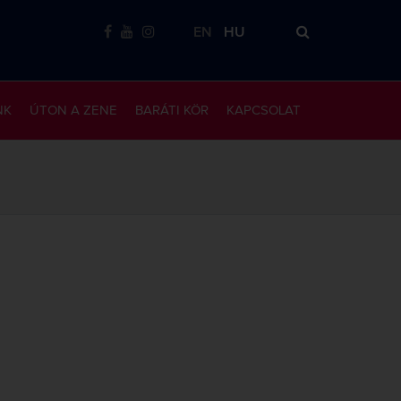
EN
HU
NK
ÚTON A ZENE
BARÁTI KÖR
KAPCSOLAT