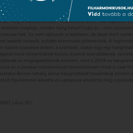
ti koncert e rendkívüli koncepció szikrázóan tökéletes, gyémán
radt meg emlékezetemben. Nos, ezúttal kicsit mást kaptunk. Ko
értelmét megfejti, minden hang helyét tudja és – nem utolsósor
sikusai felé. Ez nem változott: a tökéletes, de kissé steril nyitá
st lassabb tempók, puhább körvonalak jellemezték. A legfonto
n tudom szavakba önteni: a szombati, olykor egy-egy hanghibát
gával hozó interpretációt Kocsis részéről esendőbbnek, szeretet
óbbnak és megragadóbbnak éreztem, mint a 2004-es hangvers
kórus és a zenekar teljesítményét természetesen most is csak fe
 (Asztalos Bence néhány durva hangindítását leszámítva) szintén 
szült figyelemmel követte és vastapssal köszönte meg a produkc
2007. július 30.)