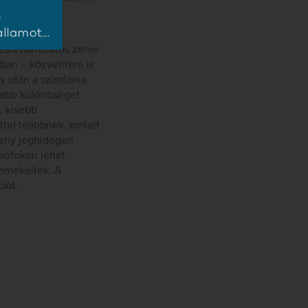
tkemény
csis bámulatos zenei
ban – közvetíteni is
ny után a szimfónia
sabb különbséget
, kisebb
tel telibbnek, emiatt
eny jéghidegen
lsőfokon lehet
remekeltek. A
iót.