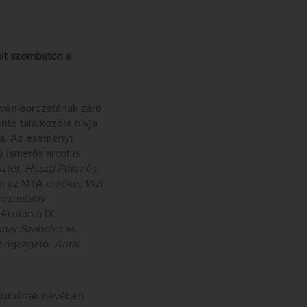
ult szombaton a
oven-sorozatának záró
te találkozóra hívja
yba. Az eseményt
 ismerős arcot is
szter,
Huszti Péter
és
en az MTA elnöke,
Vizi
rezentatív
) után a IX.
kner Szabolcs
és
arigazgató:
Antal
óriumának nevében