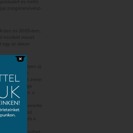
ápolásáért és méltó
díjas zongoraművész-
04-ben és 2005-ben,
sul mindkét művet
t egy az akkori
ez képest, milyen új
22-ben a bécsi
stílusára utaló zenei
iáns kettősfúga
ia elé helyezni: a
s elsőrangú
nia joggal érdemelte
 19. század első
s lendületén és a
amaturgiai ív
s csak szembesülhet.