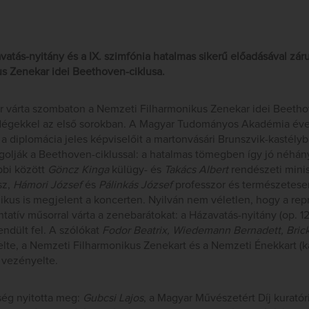
atás-nyitány és a IX. szimfónia hatalmas sikerű előadásával zár
s Zenekar idei Beethoven-ciklusa.
tér várta szombaton a Nemzeti Filharmonikus Zenekar idei Beeth
ndégekkel az első sorokban. A Magyar Tudományos Akadémia éven
a diplomácia jeles képviselőit a martonvásári Brunszvik-kastél
olják a Beethoven-ciklussal: a hatalmas tömegben így jó néhány
bbi között
Göncz Kinga
külügy- és
Takács Albert
rendészeti mini
z,
Hámori József
és
Pálinkás József
professzor és természetes
kus is megjelent a koncerten. Nyilván nem véletlen, hogy a rep
atív műsorral várta a zenebarátokat: a Házavatás-nyitány (op. 124
endült fel. A szólókat
Fodor Beatrix, Wiedemann Bernadett, Bric
lte, a Nemzeti Filharmonikus Zenekart és a Nemzeti Énekkart (k
n
vezényelte.
ség nyitotta meg:
Gubcsi Lajos
,
a Magyar Művészetért Díj kurat