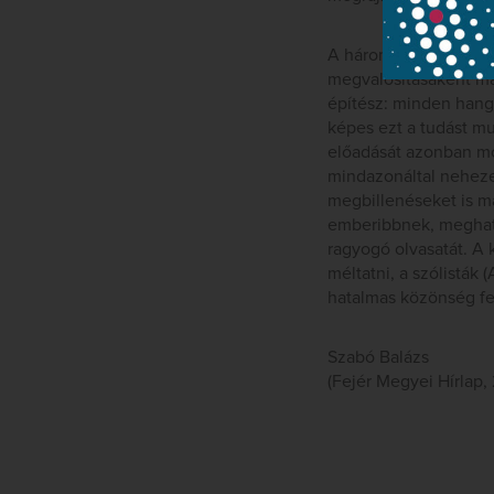
A három évvel ezelőt
megvalósításaként ma
építész: minden hang 
képes ezt a tudást muz
előadását azonban mo
mindazonáltal neheze
megbillenéseket is ma
emberibbnek, meghat
ragyogó olvasatát. A 
méltatni, a szólisták
hatalmas közönség fe
Szabó Balázs
(Fejér Megyei Hírlap, 