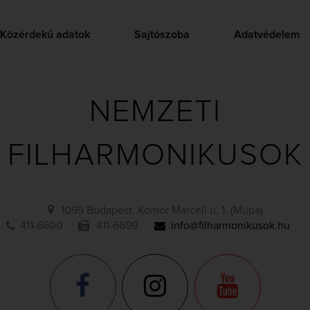
Közérdekű adatok
Sajtószoba
Adatvédelem
NEMZETI
FILHARMONIKUSOK
1095 Budapest, Komor Marcell u. 1. (Müpa)
411-6600
411-6699
info@filharmonikusok.hu