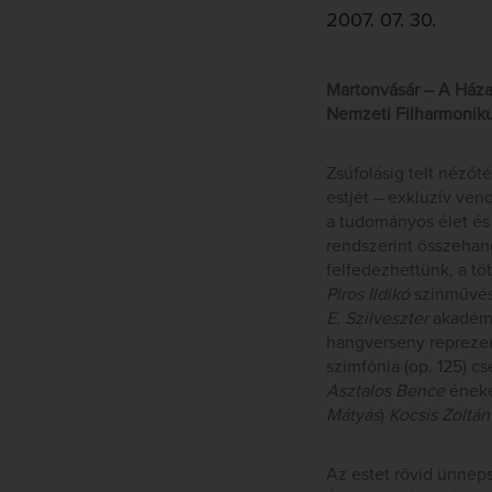
2007. 07. 30.
Martonvásár – A Házav
Nemzeti Filharmoniku
Zsúfolásig telt néző
estjét – exkluzív ve
a tudományos élet és 
rendszerint összehang
felfedezhettünk, a tö
Piros Ildikó
színművés
E. Szilveszter
akadémi
hangverseny reprezent
szimfónia (op. 125) cs
Asztalos Bence
éneke
Mátyás
)
Kocsis Zoltá
Az estet rövid ünnep