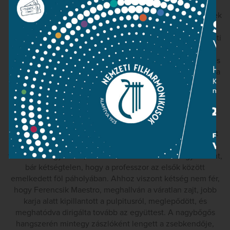
életüket áldozták az oroszokkal és az ÁVO-sokkal vívott
egyenlőtlen küzdelemben. Politikai tiszteletadás, amelynek
híre meglehet eljutott a kádárista vezetéshez, de
nyilvánosságot nem kapott, egészen mostanáig. A Nemzeti
Filharmonikusok, most, hogy rábukkantak a történelmi
emlék nyomára, meghívták az ÁHZ nyugdíjas művészeit és
az emlékezetes koncert nézői közül azokat, akik fölhívásra
jelentkeztek, mondanák el személyes élményeiket.
Nagy különbségek nem voltak. Abban mindenki
egyetértett, hogy szó sem volt szervezettségről, a
tiszteletadás spontán volt és egyöntetű. Akadt, aki szerint
az ifjú zenekadémistákat fölhívták, figyeljenek Járdányi
tanár úrra, tegyék azt, amit ő. Mások szerint nem így történt,
bár kétségtelen, hogy a professzor az elsők között
emelkedett föl páholyában. Ahhoz viszont kétség nem fér,
hogy Ferencsik Maestro, meghallván a váratlan zajt, jobb
karja alatt kipillantott a pulpitusról, meglepődött, és
meghatódva dirigálta tovább az együttest. A nagybőgős
hangszerén mintegy zászlóként lengett a zsebkendője,