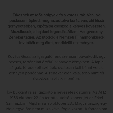
Érkeznek az idős hölgyek és a koros urak. Van, aki
peckesen lépked, meghazudtolva korát, van, aki kissé
görnyedtebben, cipőtalpa csoszog a kényes kövezeten.
Muzsikusok, a hajdani legendás Állami Hangverseny
Zenekar tagjai. Az utódok, a Nemzeti Filharmonikusok
invitálták meg őket, rendkívüli eseményre.
Kovács Géza, az igazgató rendszeresen búvárkodik egy
becses, történelmi értékű, viharvert könyvben. A lapjai
sárgák, töredezett szélűek, óvatosan kell bánni velük,
könnyen porlódnak. A zenekar krónikája, több mint fél
évszázadra visszamenően.
Így bukkant rá az igazgató a nevezetes dátumra. Az ÁHZ
1956 október 22-én tartotta utolsó koncertjét az Erkel
Színházban. Majd másnap október 23., Magyarország egy
ideig egyelőre nem muzsikával foglalkozott. A forradalom