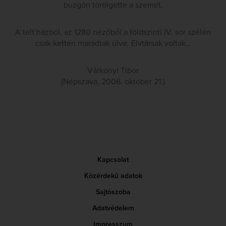
buzgón törölgette a szemét.
A telt házból, az 1280 nézőből a földszinti IV. sor szélén
csak ketten maradtak ülve. Elvtársak voltak…
Várkonyi Tibor
(Népszava, 2006. október 21.)
Kapcsolat
Közérdekű adatok
Sajtószoba
Adatvédelem
Impresszum