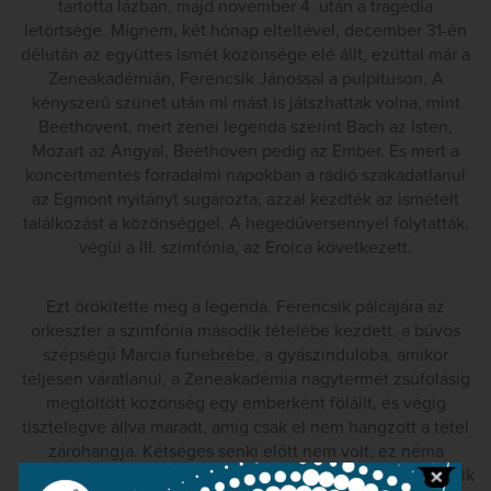
tartotta lázban, majd november 4. után a tragédia
letörtsége. Mígnem, két hónap elteltével, december 31-én
délután az együttes ismét közönsége elé állt, ezúttal már a
Zeneakadémián, Ferencsik Jánossal a pulpituson. A
kényszerű szünet után mi mást is játszhattak volna, mint
Beethovent, mert zenei legenda szerint Bach az Isten,
Mozart az Angyal, Beethoven pedig az Ember. És mert a
koncertmentes forradalmi napokban a rádió szakadatlanul
az Egmont nyitányt sugározta, azzal kezdték az ismételt
találkozást a közönséggel. A hegedűversennyel folytatták,
végül a III. szimfónia, az Eroica következett.
Ezt örökítette meg a legenda. Ferencsik pálcájára az
orkeszter a szimfónia második tételébe kezdett, a bűvös
szépségű Marcia funebrébe, a gyászindulóba, amikor
teljesen váratlanul, a Zeneakadémia nagytermét zsúfolásig
megtöltött közönség egy emberként fölállt, és végig
tisztelegve állva maradt, amíg csak el nem hangzott a tétel
záróhangja. Kétséges senki előtt nem volt, ez néma
tüntetés, alázatos főhajtás volt a forradalom hősei előtt, akik