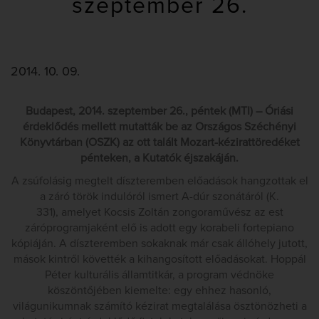
szeptember 26.
2014. 10. 09.
Budapest, 2014. szeptember 26., péntek (MTI) – Óriási
érdeklődés mellett mutatták be az Országos Széchényi
Könyvtárban (OSZK) az ott talált Mozart-kézirattöredéket
pénteken, a Kutatók éjszakáján.
A zsúfolásig megtelt díszteremben előadások hangzottak el
a záró török indulóról ismert A-dúr szonátáról (K.
331), amelyet Kocsis Zoltán zongoraművész az est
záróprogramjaként elő is adott egy korabeli fortepiano
kópiáján. A díszteremben sokaknak már csak állóhely jutott,
mások kintről követték a kihangosított előadásokat. Hoppál
Péter kulturális államtitkár, a program védnöke
köszöntőjében kiemelte: egy ehhez hasonló,
világunikumnak számító kézirat megtalálása ösztönözheti a