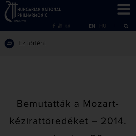
EN
HU
Ez történt
Bemutatták a Mozart-
kézirattöredéket – 2014.