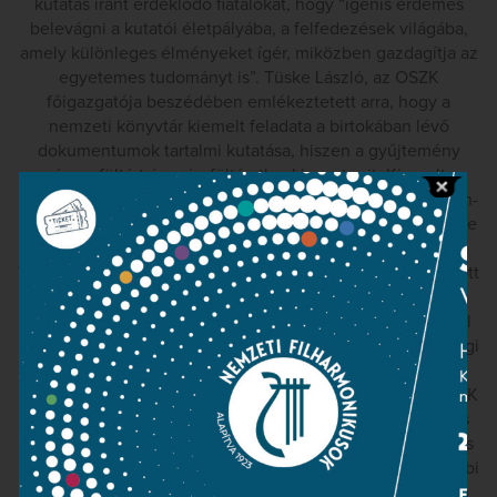
kutatás iránt érdeklődő fiatalokat, hogy “igenis érdemes
belevágni a kutatói életpályába, a felfedezések világába,
amely különleges élményeket ígér, miközben gazdagítja az
egyetemes tudományt is”. Tüske László, az OSZK
főigazgatója beszédében emlékeztetett arra, hogy a
nemzeti könyvtár kiemelt feladata a birtokában lévő
dokumentumok tartalmi kutatása, hiszen a gyűjtemény
számos föltárt és még föltáratlan kincset rejt. Kiemelte,
hogy a könyvtár zeneműtárában a világ legnagyobb Haydn-
gyűjteményét őrzik, és a bécsi klasszikát általában tekintve
is jelentősnek mondható a gyűjtemény.
Tüske László közölte: reményei szerint még karácsony előtt
közös hasonmás kiadást jelentethetnek meg a salzburgi
Mozarteummal, ahol a szonáta kéziratának eddig egyedül
ismert részét, utolsó lapját őrzik. Az A-dúr szonáta salzburgi
kéziratlapját Ulrich Leisinger, a Mozarteum kutatási
igazgatója mutatta be előadásában. Mikusi Balázs, az OSZK
Zeneműtárának vezetője, a kézirat felfedezője Mozart és
Magyarország kapcsolatát elemezve hangoztatta: a szoros
szálak ismeretében egyáltalán nem lenne csoda, ha további
kéziratok bukkannának fel a zeneszerzőtől. Kocsis Zoltán