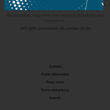
zongoraművész, aki a billentyűknél ülve demonstrálta is az
elmondottakat. Ismertetője után elő is adta a művet,
előrebocsátva, hogy élete első nyilvános fellépését tartja
fortepianón.
MTI 2014. szeptember 26., péntek 20:06
Contact
Public information
Press room
Terms and privacy
Imprint