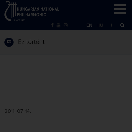
EN
HU
Ez történt
2011. 07. 14.