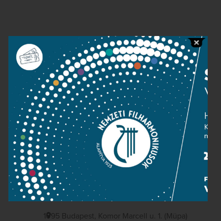
Contact
Public information
Press room
Terms and privacy
Imprint
NATIONAL PHILHARMONIC
1095 Budapest, Komor Marcell u. 1. (Müpa)