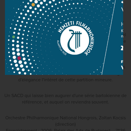
encore c'est le savoir-faire de l'orchestre qui se révéle
déterminant, ainsi bien sur que son identité nationale
hongroise, indispensable pour bien défendre ce počme
symphonique aux racines magyares trčs fortes, conçu par
Bartok comme un véritable manifeste anti-autrichien. On
pourra enfin ranger le vieil enregistrement de György Lehel
au rayon des archives. Quant á la seule version idiomatique
récente de Kossuth, signée par Ivan Fischer á la tete de
l'autre grande phalange de Budapest (avec le Concerto
pour orchestre et Trois scénes villageoises, chez Philips),
elle s'en trouve marginalisée, l'approche plus fine et moins
bariolée de Kocsis réussissant á révéler avec davantage
d'élégance l'intéret de cette partition mineure.
Un SACD qui laisse bien augurer d'une série bartokienne de
référence, et auquel on reviendra souvent.
Orchestre Philharmonique National Hongrois, Zoltan Kocsis
(direction)
Enregistrement : 2006, Palais des Arts de Budapest – 71'36