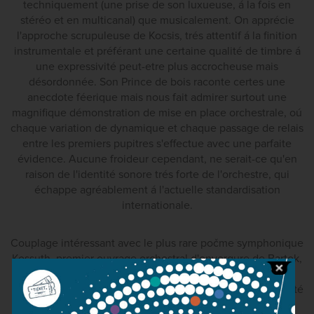
techniquement (une prise de son luxueuse, á la fois en
stéréo et en multicanal) que musicalement. On apprécie
l'approche scrupuleuse de Kocsis, trés attentif á la finition
instrumentale et préférant une certaine qualité de timbre á
une expressivité peut-etre plus accrocheuse mais
désordonnée. Son Prince de bois raconte certes une
anecdote féerique mais nous fait admirer surtout une
magnifique démonstration de mise en place orchestrale, oú
chaque variation de dynamique et chaque passage de relais
entre les premiers pupitres s'effectue avec une parfaite
évidence. Aucune froideur cependant, ne serait-ce qu'en
raison de l'identité sonore trés forte de l'orchestre, qui
échappe agréablement á l'actuelle standardisation
internationale.
Couplage intéressant avec le plus rare počme symphonique
Kossuth, premier ouvrage orchestral d'envergure de Bartok,
encore marqué par de nets restes d'influences post-
romantiques et en particulier straussiennes (Bartok avait été
bouleversé par l'audition d'Also sprach Zarathustra). Ici