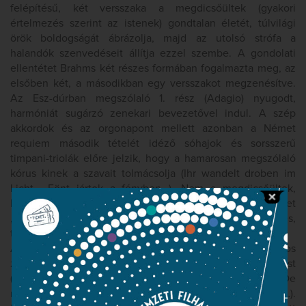
felépítésű, két versszaka a megdicsőültek (gyakori
értelmezés szerint az istenek) gondtalan életét, túlvilági
örök boldogságát ábrázolja, majd az utolsó strófa a
halandók szenvedéseit állítja ezzel szembe. A gondolati
ellentétet Brahms két részes formában fogalmazta meg, az
elsőben két, a másodikban egy versszakot megzenésítve.
Az Esz-dúrban megszólaló 1. rész (Adagio) nyugodt,
harmóniát sugárzó zenekari bevezetővel indul. A szép
akkordok és az orgonapont mellett azonban a Német
requiem második tételét idéző sóhajok és sorsszerű
timpani-triolák előre jelzik, hogy a hamarosan megszólaló
kórus kinek a szavait tolmácsolja (Ihr wandelt droben im
Licht… Fönt jártok a fényben…). Nem a megdicsőültek,
hanem a vágyakkal teli emberek énekelnek azokról, akiket
„isteni szellő érint” és akiknek „boldog szemei a csöndes,
tiszta öröklétet” látják.
A c-moll 2. rész (Allegro) gyors unisonóval induló, viharos
zenéje éles kontrasztot jelent az előzményekhez képest
(Doch uns ist gegeben, Auf keiner Stätte zu ruhn… / De
nekünk az adatott, hogy ne nyugodhassunk meg sehol…).