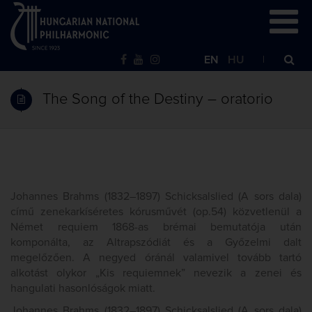
EN
HU
The Song of the Destiny – oratorio
Johannes Brahms (1832–1897) Schicksalslied (A sors dala)
című zenekarkíséretes kórusművét (op.54) közvetlenül a
Német requiem 1868-as brémai bemutatója után
komponálta, az Altrapszódiát és a Győzelmi dalt
megelőzően. A negyed óránál valamivel tovább tartó
alkotást olykor „Kis requiemnek” nevezik a zenei és
hangulati hasonlóságok miatt.
Johannes Brahms (1832–1897) Schicksalslied (A sors dala)