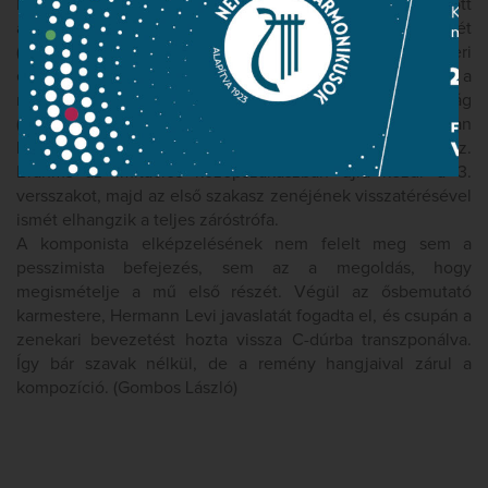
Brahms itt szemléletesen, szünetekkel megszakított
akkordokkal ábrázolja a sziklákon megtörő víz képét
(Wasser von Klippe zu Klippe geworfen…), ami az emberi
élet hányadtatásait szimbolizálja. A nyugtalanság mellett a
másik kulcsszó a vers legvégén megjelenő bizonytalanság
(das Ungewisse), ennek megfelelően zene hamarosan
lecsendesedik, de nyugalom helyett inkább félelmet tükröz.
Brahms az imitációs középszakaszban újra kezdi a 3.
versszakot, majd az első szakasz zenéjének visszatérésével
ismét elhangzik a teljes záróstrófa.
A komponista elképzelésének nem felelt meg sem a
pesszimista befejezés, sem az a megoldás, hogy
megismételje a mű első részét. Végül az ősbemutató
karmestere, Hermann Levi javaslatát fogadta el, és csupán a
zenekari bevezetést hozta vissza C-dúrba transzponálva.
Így bár szavak nélkül, de a remény hangjaival zárul a
kompozíció. (Gombos László)