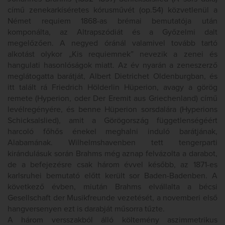
című zenekarkíséretes kórusművét (op.54) közvetlenül a
Német requiem 1868-as brémai bemutatója után
komponálta, az Altrapszódiát és a Győzelmi dalt
megelőzően. A negyed óránál valamivel tovább tartó
alkotást olykor „Kis requiemnek” nevezik a zenei és
hangulati hasonlóságok miatt. Az év nyarán a zeneszerző
meglátogatta barátját, Albert Dietrichet Oldenburgban, és
itt talált rá Friedrich Hölderlin Hüperion, avagy a görög
remete (Hyperion, oder Der Eremit aus Griechenland) című
levélregényére, és benne Hüperion sorsdalára (Hyperions
Schicksalslied), amit a Görögország függetlenségéért
harcoló főhős énekel meghalni induló barátjának,
Alabamának. Wilhelmshavenben tett tengerparti
kirándulásuk során Brahms még aznap felvázolta a darabot,
de a befejezésre csak három évvel később, az 1871-es
karlsruhei bemutató előtt került sor Baden-Badenben. A
következő évben, miután Brahms elvállalta a bécsi
Gesellschaft der Musikfreunde vezetését, a novemberi első
hangversenyen ezt is darabját műsorra tűzte.
A három versszakból álló költemény aszimmetrikus