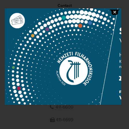
Contact
Public information
Press room
Terms and privacy
Imprint
NATIONAL PHILHARMONIC
1095 Budapest, Komor Marcell u. 1. (Müpa)
411-6600
411-6699