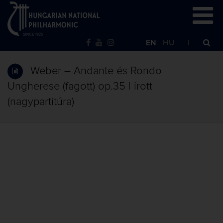
EN
HU
Weber – Andante és Rondo
Ungherese (fagott) op.35 | írott
(nagypartitúra)