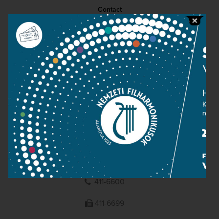
Contact
Public information
Press room
Terms and privacy
Imprint
NATIONAL PHILHARMONIC
1095 Budapest, Komor Marcell u. 1. (Müpa)
411-6600
411-6699