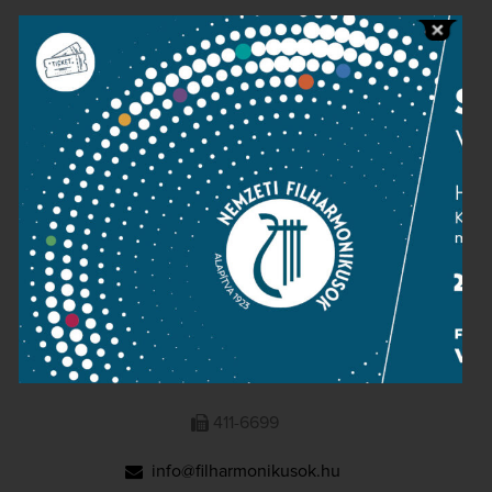
Public information
Press room
Terms and privacy
Imprint
NATIONAL PHILHARMONIC
1095 Budapest, Komor Marcell u. 1. (Müpa)
411-6600
411-6699
info@filharmonikusok.hu