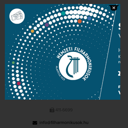
Public information
Press room
Terms and privacy
Imprint
NATIONAL PHILHARMONIC
1095 Budapest, Komor Marcell u. 1. (Müpa)
411-6600
411-6699
info@filharmonikusok.hu