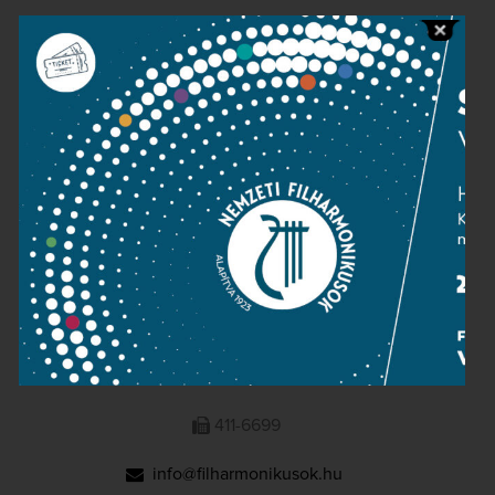
Public information
Press room
Terms and privacy
Imprint
NATIONAL PHILHARMONIC
1095 Budapest, Komor Marcell u. 1. (Müpa)
411-6600
411-6699
info@filharmonikusok.hu