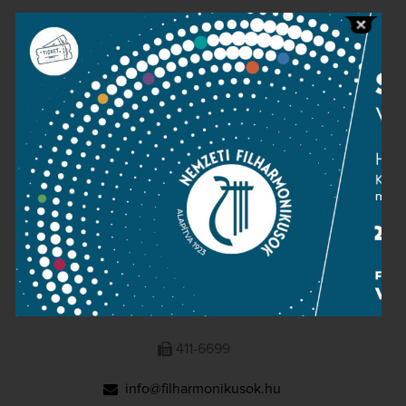
Public information
Press room
Terms and privacy
Imprint
NATIONAL PHILHARMONIC
1095 Budapest, Komor Marcell u. 1. (Müpa)
411-6600
411-6699
info@filharmonikusok.hu