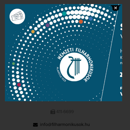
Public information
Press room
Terms and privacy
Imprint
NATIONAL PHILHARMONIC
1095 Budapest, Komor Marcell u. 1. (Müpa)
411-6600
411-6699
info@filharmonikusok.hu