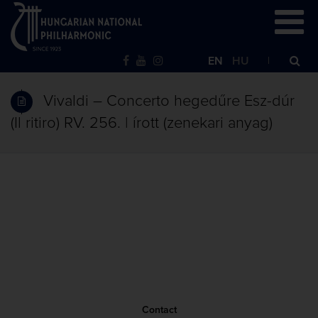
EN
HU
Vivaldi – Concerto hegedűre Esz-dúr
(Il ritiro) RV. 256. | írott (zenekari anyag)
Contact