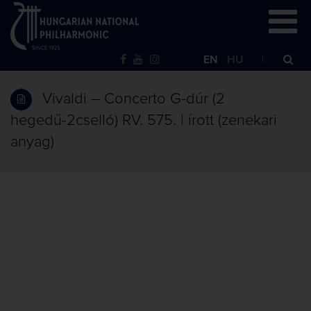
EN
HU
Vivaldi – Concerto G-dúr (2
hegedű-2cselló) RV. 575. | írott (zenekari
anyag)