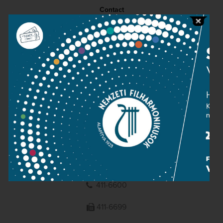
Contact
Public information
Press room
Terms and privacy
Imprint
NATIONAL PHILHARMONIC
1095 Budapest, Komor Marcell u. 1. (Müpa)
411-6600
411-6699