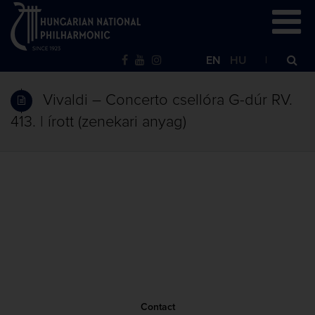
EN
HU
Vivaldi – Concerto csellóra G-dúr RV.
413. | írott (zenekari anyag)
Contact