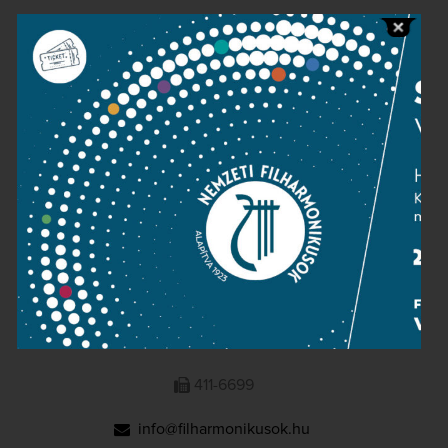
Public information
Press room
Terms and privacy
Imprint
NATIONAL PHILHARMONIC
1095 Budapest, Komor Marcell u. 1. (Müpa)
411-6600
411-6699
info@filharmonikusok.hu