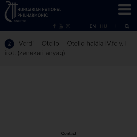
EN
HU
Verdi – Otello – Otello halála IV.felv. |
írott (zenekari anyag)
Contact