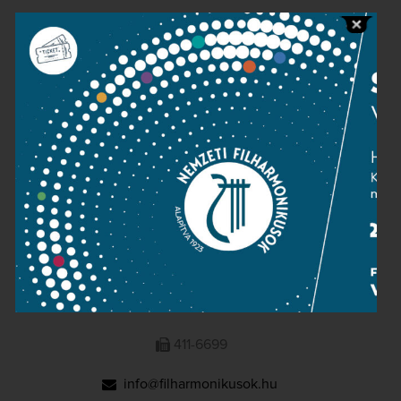
Public information
Press room
Terms and privacy
Imprint
NATIONAL PHILHARMONIC
1095 Budapest, Komor Marcell u. 1. (Müpa)
411-6600
411-6699
info@filharmonikusok.hu