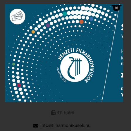
Public information
Press room
Terms and privacy
Imprint
NATIONAL PHILHARMONIC
1095 Budapest, Komor Marcell u. 1. (Müpa)
411-6600
411-6699
info@filharmonikusok.hu