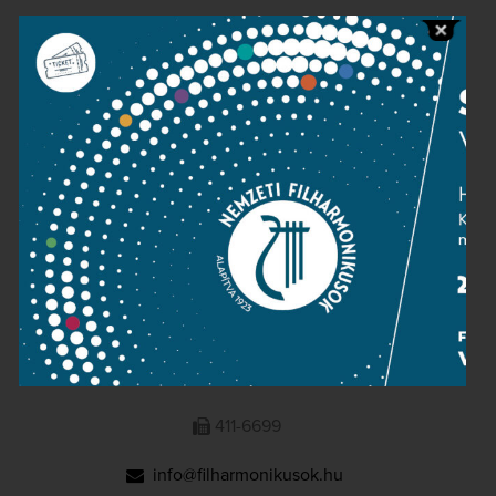
Public information
Press room
Terms and privacy
Imprint
NATIONAL PHILHARMONIC
1095 Budapest, Komor Marcell u. 1. (Müpa)
411-6600
411-6699
info@filharmonikusok.hu