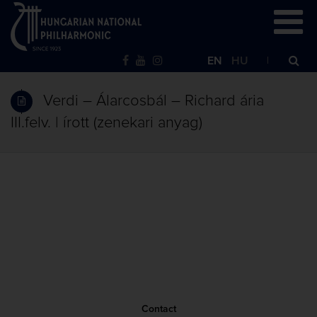
EN
HU
Verdi – Álarcosbál – Richard ária
III.felv. | írott (zenekari anyag)
Contact