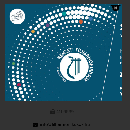
Public information
Press room
Terms and privacy
Imprint
NATIONAL PHILHARMONIC
1095 Budapest, Komor Marcell u. 1. (Müpa)
411-6600
411-6699
info@filharmonikusok.hu