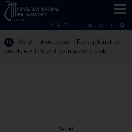
EN
HU
Verdi – Álarcosbál – René jelenet és
ária III.felv. | Ricordi (zongorakivonat)
Contact