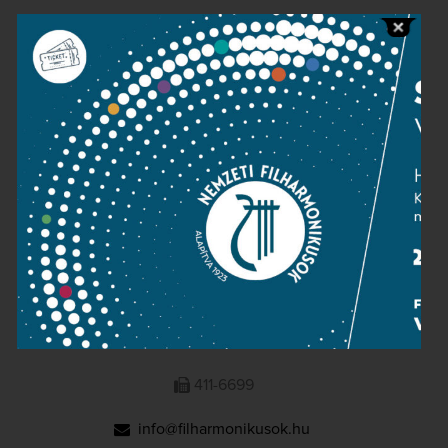
Public information
Press room
Terms and privacy
Imprint
NATIONAL PHILHARMONIC
1095 Budapest, Komor Marcell u. 1. (Müpa)
411-6600
411-6699
info@filharmonikusok.hu