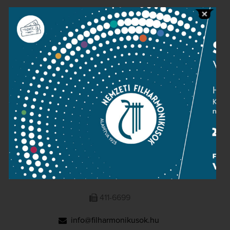
Public information
Press room
Terms and privacy
Imprint
NATIONAL PHILHARMONIC
1095 Budapest, Komor Marcell u. 1. (Müpa)
411-6600
411-6699
info@filharmonikusok.hu