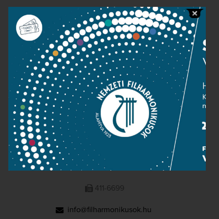
Public information
Press room
Terms and privacy
Imprint
NATIONAL PHILHARMONIC
1095 Budapest, Komor Marcell u. 1. (Müpa)
411-6600
411-6699
info@filharmonikusok.hu