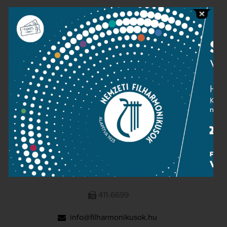
Public information
Press room
Terms and privacy
Imprint
NATIONAL PHILHARMONIC
1095 Budapest, Komor Marcell u. 1. (Müpa)
411-6600
411-6699
info@filharmonikusok.hu