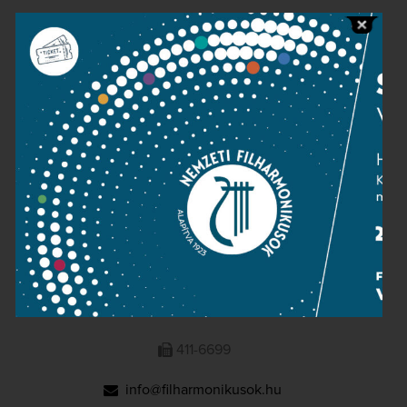
Public information
Press room
Terms and privacy
Imprint
NATIONAL PHILHARMONIC
1095 Budapest, Komor Marcell u. 1. (Müpa)
411-6600
411-6699
info@filharmonikusok.hu