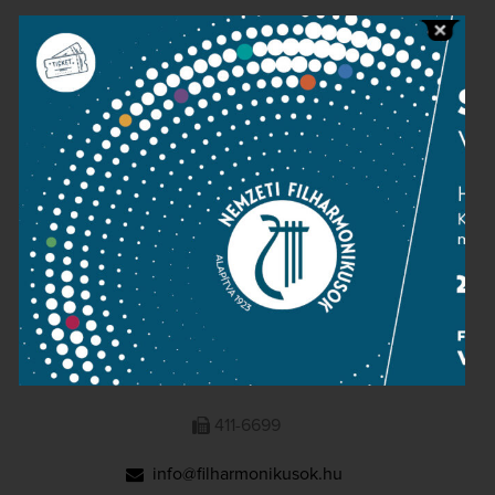
Public information
Press room
Terms and privacy
Imprint
NATIONAL PHILHARMONIC
1095 Budapest, Komor Marcell u. 1. (Müpa)
411-6600
411-6699
info@filharmonikusok.hu