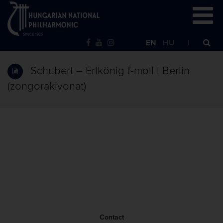
EN
HU
Schubert – Erlkönig f-moll | Berlin
(zongorakivonat)
Contact