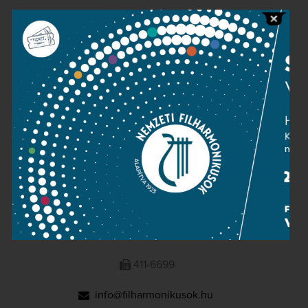
Public information
Press room
Terms and privacy
Imprint
NATIONAL PHILHARMONIC
1095 Budapest, Komor Marcell u. 1. (Müpa)
411-6600
411-6699
info@filharmonikusok.hu