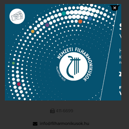
Public information
Press room
Terms and privacy
Imprint
NATIONAL PHILHARMONIC
1095 Budapest, Komor Marcell u. 1. (Müpa)
411-6600
411-6699
info@filharmonikusok.hu