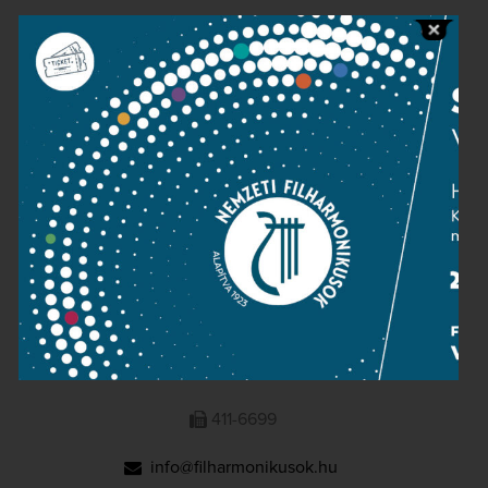
Public information
Press room
Terms and privacy
Imprint
NATIONAL PHILHARMONIC
1095 Budapest, Komor Marcell u. 1. (Müpa)
411-6600
411-6699
info@filharmonikusok.hu