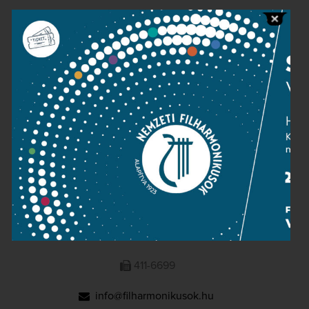
Public information
Press room
Terms and privacy
Imprint
NATIONAL PHILHARMONIC
1095 Budapest, Komor Marcell u. 1. (Müpa)
411-6600
411-6699
info@filharmonikusok.hu