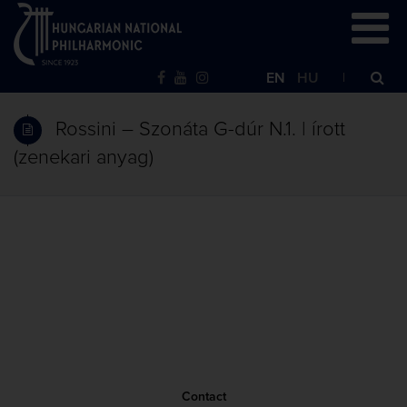
EN
HU
Rossini – Szonáta G-dúr N.1. | írott
(zenekari anyag)
Contact