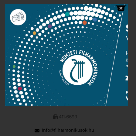
Public information
Press room
Terms and privacy
Imprint
NATIONAL PHILHARMONIC
1095 Budapest, Komor Marcell u. 1. (Müpa)
411-6600
411-6699
info@filharmonikusok.hu