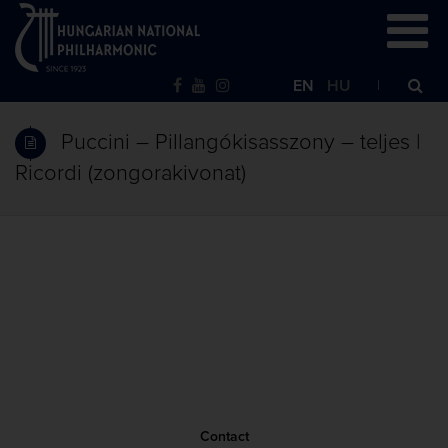
EN
HU
Puccini – Pillangókisasszony – teljes |
Ricordi (zongorakivonat)
Contact