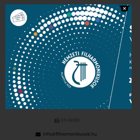
Public information
Press room
Terms and privacy
Imprint
NATIONAL PHILHARMONIC
1095 Budapest, Komor Marcell u. 1. (Müpa)
411-6600
411-6699
info@filharmonikusok.hu