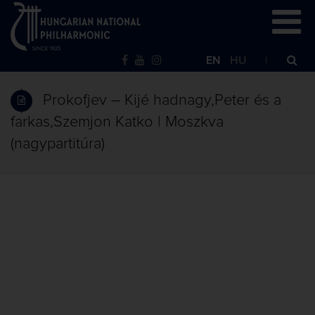
EN
HU
Prokofjev – Kijé hadnagy,Peter és a
farkas,Szemjon Katko | Moszkva
(nagypartitúra)