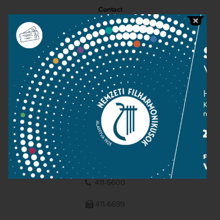
Contact
Public information
Press room
Terms and privacy
Imprint
NATIONAL PHILHARMONIC
1095 Budapest, Komor Marcell u. 1. (Müpa)
411-6600
411-6699