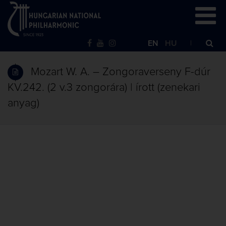
EN
HU
Mozart W. A. – Zongoraverseny F-dúr
KV.242. (2 v.3 zongorára) | írott (zenekari
anyag)