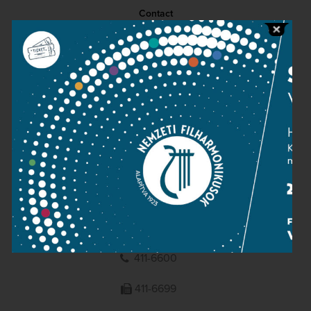
Contact
Public information
Press room
Terms and privacy
Imprint
NATIONAL PHILHARMONIC
1095 Budapest, Komor Marcell u. 1. (Müpa)
411-6600
411-6699