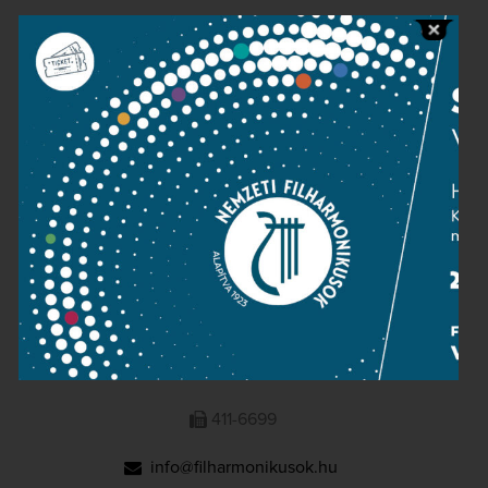
Public information
Press room
Terms and privacy
Imprint
NATIONAL PHILHARMONIC
1095 Budapest, Komor Marcell u. 1. (Müpa)
411-6600
411-6699
info@filharmonikusok.hu