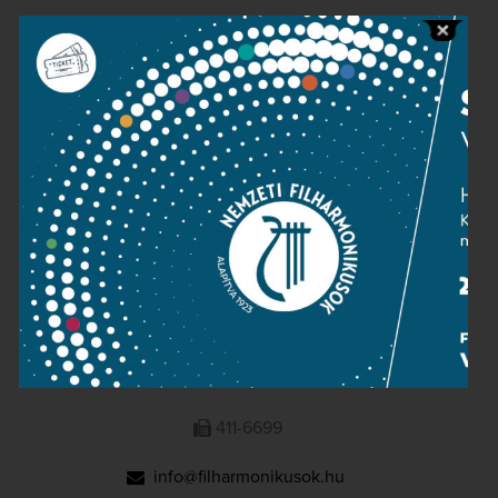
Public information
Press room
Terms and privacy
Imprint
NATIONAL PHILHARMONIC
1095 Budapest, Komor Marcell u. 1. (Müpa)
411-6600
411-6699
info@filharmonikusok.hu