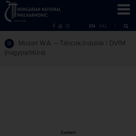
EN
HU
Mozart W.A. – Táncok,Indulók | DVfM
(nagypartitúra)
Contact