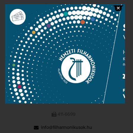
Public information
Press room
Terms and privacy
Imprint
NATIONAL PHILHARMONIC
1095 Budapest, Komor Marcell u. 1. (Müpa)
411-6600
411-6699
info@filharmonikusok.hu