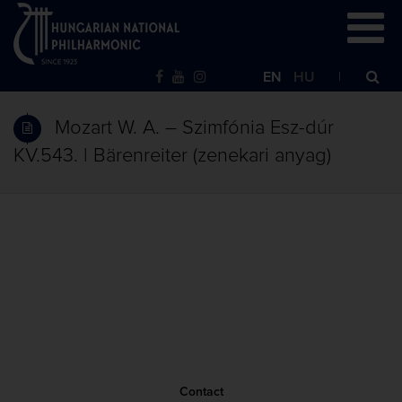
EN
HU
Mozart W. A. – Szimfónia Esz-dúr
KV.543. | Bärenreiter (zenekari anyag)
Contact