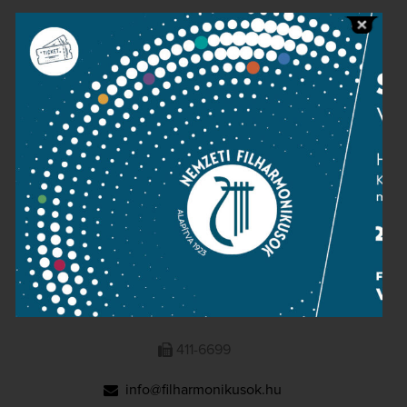
Public information
Press room
Terms and privacy
Imprint
NATIONAL PHILHARMONIC
1095 Budapest, Komor Marcell u. 1. (Müpa)
411-6600
411-6699
info@filharmonikusok.hu