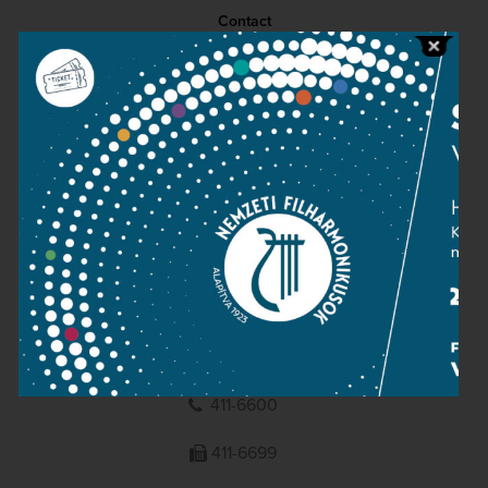
Contact
Public information
Press room
Terms and privacy
Imprint
NATIONAL PHILHARMONIC
1095 Budapest, Komor Marcell u. 1. (Müpa)
411-6600
411-6699