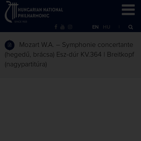
EN
HU
Mozart W.A. – Symphonie concertante
(hegedű, brácsa) Esz-dúr KV.364 | Breitkopf
(nagypartitúra)