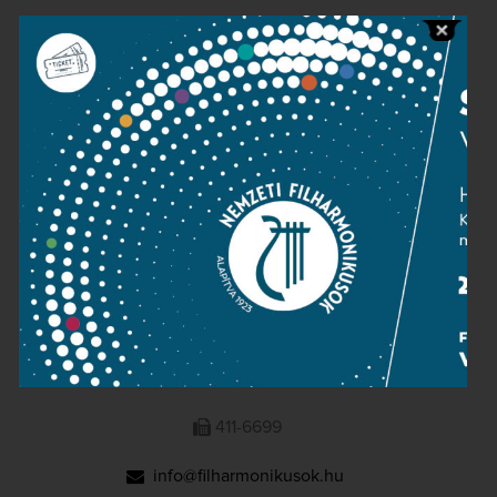
Public information
Press room
Terms and privacy
Imprint
NATIONAL PHILHARMONIC
1095 Budapest, Komor Marcell u. 1. (Müpa)
411-6600
411-6699
info@filharmonikusok.hu