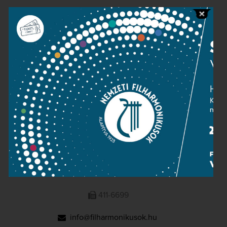
Public information
Press room
Terms and privacy
Imprint
NATIONAL PHILHARMONIC
1095 Budapest, Komor Marcell u. 1. (Müpa)
411-6600
411-6699
info@filharmonikusok.hu