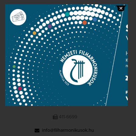
Public information
Press room
Terms and privacy
Imprint
NATIONAL PHILHARMONIC
1095 Budapest, Komor Marcell u. 1. (Müpa)
411-6600
411-6699
info@filharmonikusok.hu