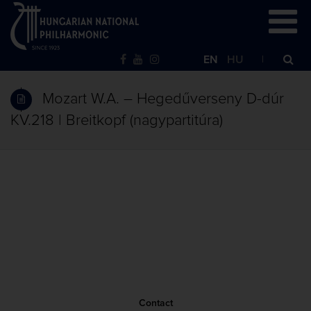
EN
HU
Mozart W.A. – Hegedűverseny D-dúr
KV.218 | Breitkopf (nagypartitúra)
Contact