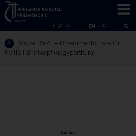
EN
HU
Mozart W.A. – Divertimento Esz-dúr
KV.113 | Breitkopf (nagypartitúra)
Contact