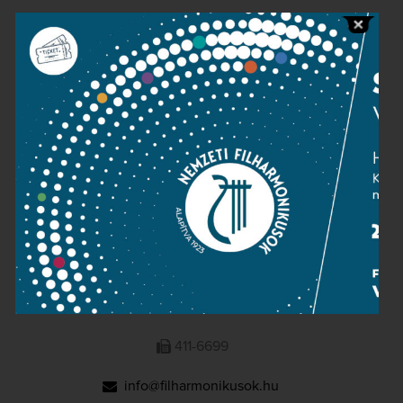
Public information
Press room
Terms and privacy
Imprint
NATIONAL PHILHARMONIC
1095 Budapest, Komor Marcell u. 1. (Müpa)
411-6600
411-6699
info@filharmonikusok.hu