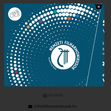
Public information
Press room
Terms and privacy
Imprint
NATIONAL PHILHARMONIC
1095 Budapest, Komor Marcell u. 1. (Müpa)
411-6600
411-6699
info@filharmonikusok.hu