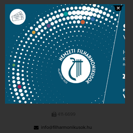
Public information
Press room
Terms and privacy
Imprint
NATIONAL PHILHARMONIC
1095 Budapest, Komor Marcell u. 1. (Müpa)
411-6600
411-6699
info@filharmonikusok.hu