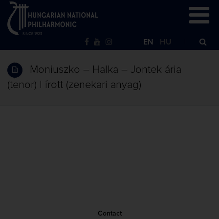
EN
HU
Moniuszko – Halka – Jontek ária
(tenor) | írott (zenekari anyag)
Contact