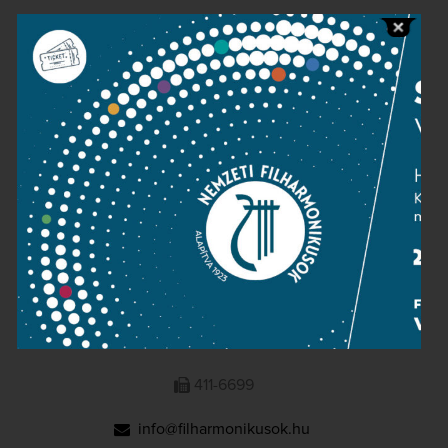
Public information
Press room
Terms and privacy
Imprint
NATIONAL PHILHARMONIC
1095 Budapest, Komor Marcell u. 1. (Müpa)
411-6600
411-6699
info@filharmonikusok.hu