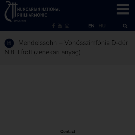
EN
HU
Mendelssohn – Vonósszimfónia D-dúr
N.8. | írott (zenekari anyag)
Contact