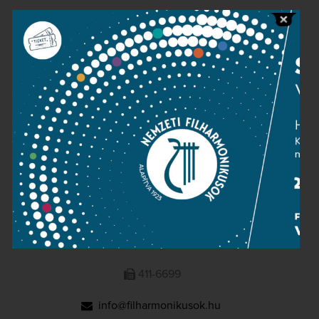
Public information
Press room
Terms and privacy
Imprint
NATIONAL PHILHARMONIC
1095 Budapest, Komor Marcell u. 1. (Müpa)
411-6600
411-6699
info@filharmonikusok.hu